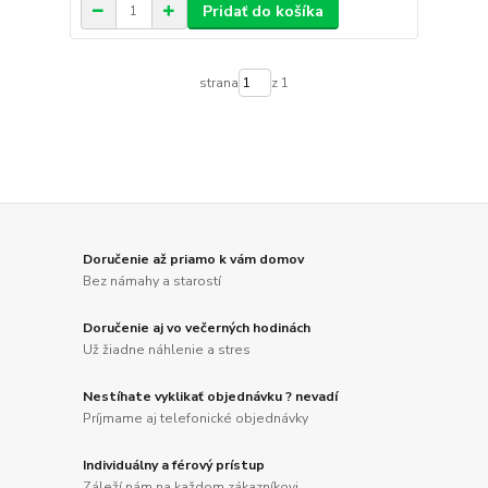
Pridať do košíka
strana
z 1
Doručenie až priamo k vám domov
Bez námahy a starostí
Doručenie aj vo večerných hodinách
Už žiadne náhlenie a stres
Nestíhate vyklikať objednávku ? nevadí
Príjmame aj telefonické objednávky
Individuálny a férový prístup
Záleží nám na každom zákazníkovi