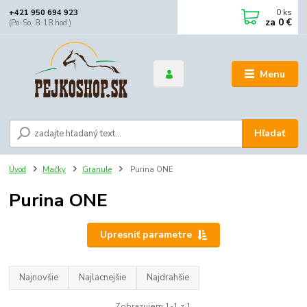
0
ks
+421 950 694 923
za
0 €
(Po-So, 8-18 hod.)
Menu
Hľadať
Úvod
Mačky
Granule
Purina ONE
Purina ONE
Upresniť parametre
Najnovšie
Najlacnejšie
Najdrahšie
Zobrazujem 1-1 z 1