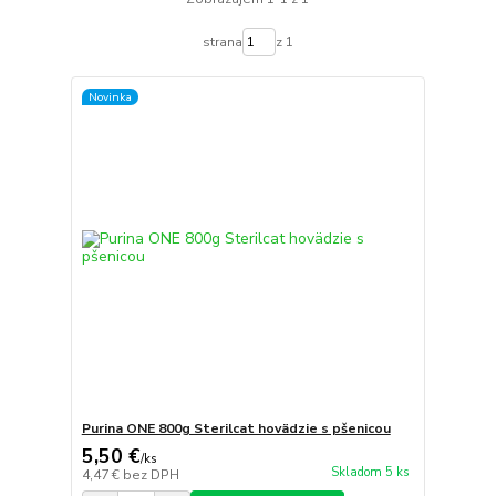
strana
z 1
Novinka
Purina ONE 800g Sterilcat hovädzie s pšenicou
5,50 €
/
ks
Skladom 5 ks
4,47 €
bez DPH