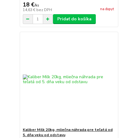
18 €
/
ks
na dopyt
14,63 €
bez DPH
Pridať do košíka
Kaliber Milk 20kg, mliečna náhrada pre teľatá od
5. dňa veku od odstavu