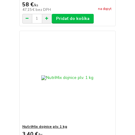
58 €
/
ks
na dopyt
47,15 €
bez DPH
Pridať do košíka
NutriMix dojnice plv. 1 kg
3,40 €
/
ks