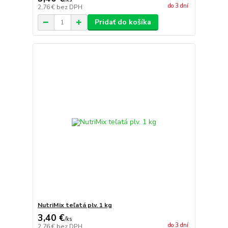
do 3 dní
2,76 €
bez DPH
Pridať do košíka
NutriMix teľatá plv. 1 kg
3,40 €
/
ks
do 3 dní
2,76 €
bez DPH