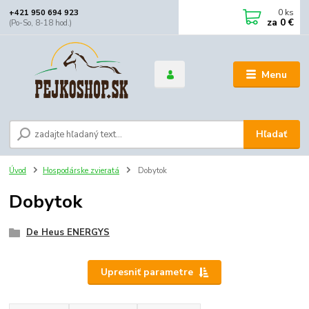
0
ks
+421 950 694 923
za
0 €
(Po-So, 8-18 hod.)
Menu
Hľadať
Úvod
Hospodárske zvieratá
Dobytok
Dobytok
De Heus ENERGYS
Upresniť parametre