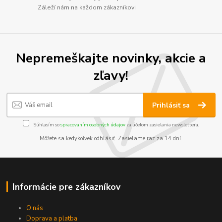
Záleží nám na každom zákazníkovi
Nepremeškajte novinky, akcie a
zľavy!
Prihlásiť sa
Súhlasím so
spracovaním osobných údajov
za účelom zasielania newslettera.
Môžete sa kedykoľvek odhlásiť. Zasielame raz za 14 dní.
Informácie pre zákazníkov
O nás
Doprava a platba