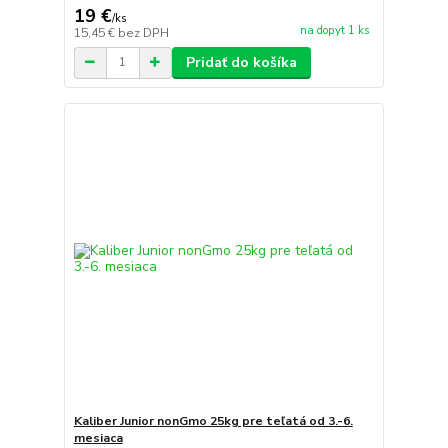
19 €
/
ks
na dopyt 1 ks
15,45 €
bez DPH
Pridať do košíka
Kaliber Junior nonGmo 25kg pre teľatá od 3.-6.
mesiaca