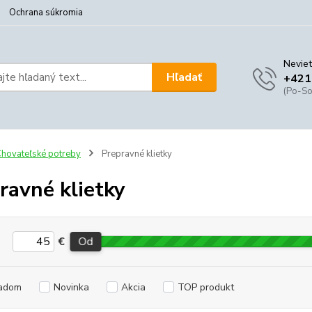
Ochrana súkromia
Neviet
Hľadať
+421
(Po-So
hovateľské potreby
Prepravné klietky
ravné klietky
€
Od
adom
Novinka
Akcia
TOP produkt