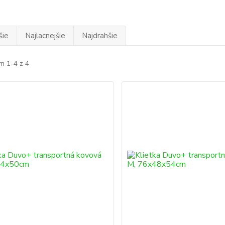
šie
Najlacnejšie
Najdrahšie
m 1-4 z 4