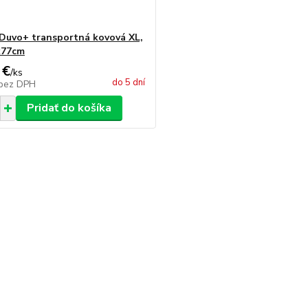
 Duvo+ transportná kovová XL,
x77cm
 €
/
ks
do 5 dní
bez DPH
Pridať do košíka