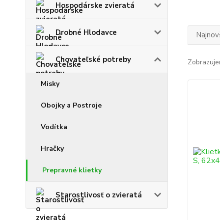
Hospodárske zvieratá
Drobné Hlodavce
Najnov
Chovateľské potreby
Zobrazuje
Misky
Obojky a Postroje
Vodítka
Hračky
Prepravné klietky
Starostlivosť o zvieratá