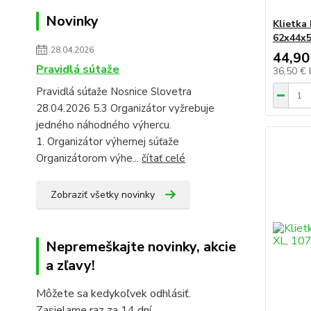
Novinky
Klietka
62x44x
28.04.2026
44,90
Pravidlá sútaže
36,50 €
Pravidlá súťaže Nosnice Slovetra
28.04.2026 5.3 Organizátor vyžrebuje
jedného náhodného výhercu.
1. Organizátor výhernej súťaže
Organizátorom výhe...
čítať celé
Zobraziť všetky novinky
Nepremeškajte novinky, akcie
a zľavy!
Môžete sa kedykoľvek odhlásiť.
Zasielame raz za 14 dní.