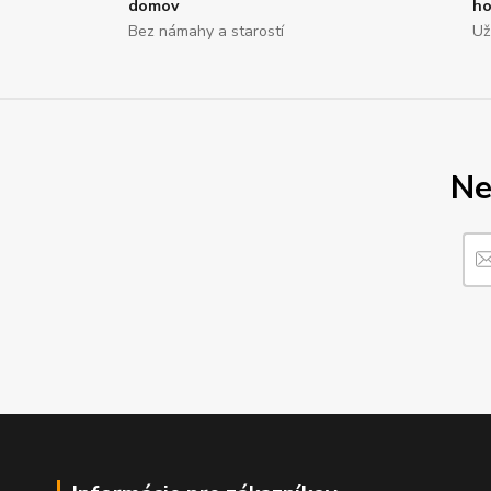
domov
ho
Bez námahy a starostí
Už
Ne