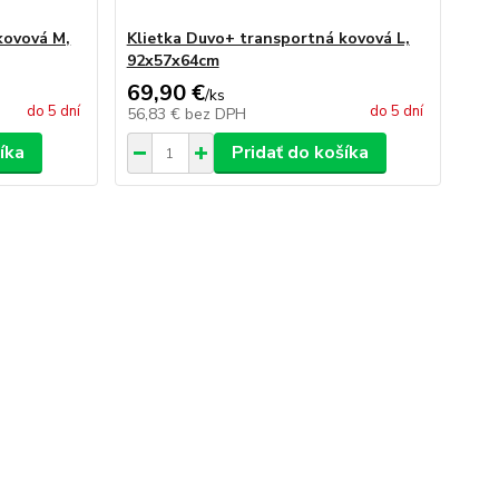
kovová M,
Klietka Duvo+ transportná kovová L,
92x57x64cm
69,90 €
/
ks
do 5 dní
do 5 dní
56,83 €
bez DPH
íka
Pridať do košíka