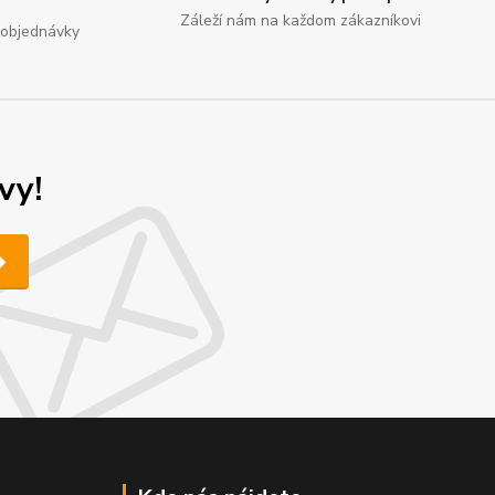
Záleží nám na každom zákazníkovi
é objednávky
vy!