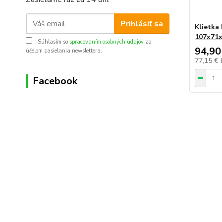
Prihlásiť sa
Klietka
107x71
Súhlasím so
spracovaním osobných údajov
za
94,90
účelom zasielania newslettera.
77,15 €
Facebook