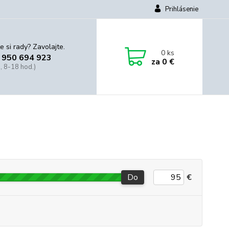
Prihlásenie
e si rady? Zavolajte.
0
ks
 950 694 923
za
0 €
, 8-18 hod.)
Do
€