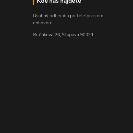
Kde nás nájdete
Osobný odber iba po telefonickom
dohovore:
Bitúnkova 26, Stupava 90031