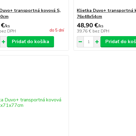
 Duvo+ transportná kovová S,
Klietka Duvo+ transportná 
50cm
76x48x54cm
 €
48,90 €
/
ks
/
ks
do 5 dní
bez DPH
39,76 €
bez DPH
Pridať do košíka
Pridať do koš