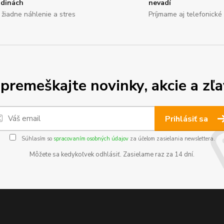
dinách
nevadí
 žiadne náhlenie a stres
Príjmame aj telefonick
premeškajte novinky, akcie a zľa
Prihlásiť sa
Súhlasím so
spracovaním osobných údajov
za účelom zasielania newslettera.
Môžete sa kedykoľvek odhlásiť. Zasielame raz za 14 dní.