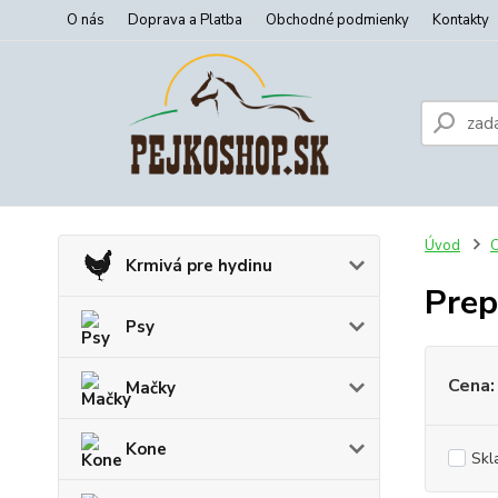
O nás
Doprava a Platba
Obchodné podmienky
Kontakty
Úvod
C
Krmivá pre hydinu
Prep
Psy
Cena:
Mačky
Kone
Skl