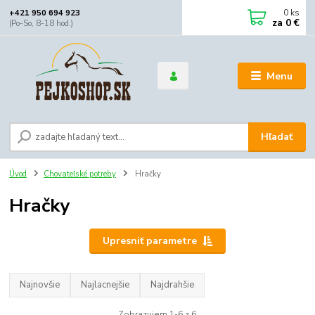
0
ks
+421 950 694 923
za
0 €
(Po-So, 8-18 hod.)
Menu
Hľadať
Úvod
Chovateľské potreby
Hračky
Hračky
Upresniť parametre
Najnovšie
Najlacnejšie
Najdrahšie
Zobrazujem 1-6 z 6