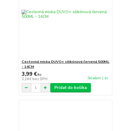
Cestovná miska DUVO+ silikónová červená 500ML
- 14CM
3,99 €
/
ks
Skladom 1 ks
3,24 €
bez DPH
Pridať do košíka