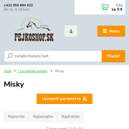
0
ks
+421 950 694 923
za
0 €
(Po-So, 8-18 hod.)
Menu
Hľadať
Úvod
Chovateľské potreby
Misky
Misky
Upresniť parametre
Najnovšie
Najlacnejšie
Najdrahšie
Zobrazujem 1-14 z 14