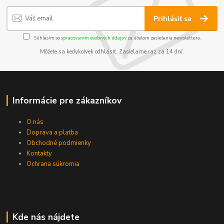
Prihlásiť sa
Súhlasím so
spracovaním osobných údajov
za účelom zasielania newslettera.
Môžete sa kedykoľvek odhlásiť. Zasielame raz za 14 dní.
Informácie pre zákazníkov
O nás
Doprava a platba
Obchodné podmienky
Kontakty
Ochrana súkromia
Kde nás nájdete