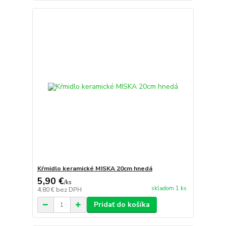
Kŕmidlo keramické MISKA 20cm hnedá
5,90 €
/
ks
skladom 1 ks
4,80 €
bez DPH
Pridať do košíka