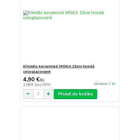
Kŕmidlo keramické MISKA 15cm hnedá
celoglazované
4,90 €
/
ks
skladom 1 ks
3,98 €
bez DPH
Pridať do košíka